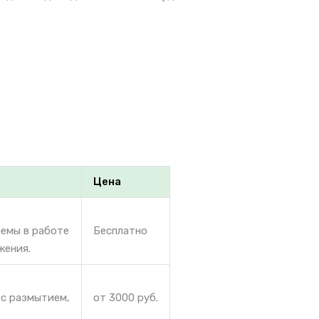
Цена
лемы в работе
Бесплатно
жения.
 с размытием,
от 3000 руб.