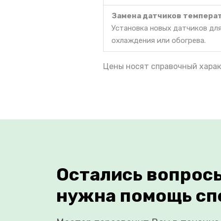
Замена датчиков темпера
Установка новых датчиков дл
охлаждения или обогрева.
Цены носят справочный харак
Остались вопрос
нужна помощь сп