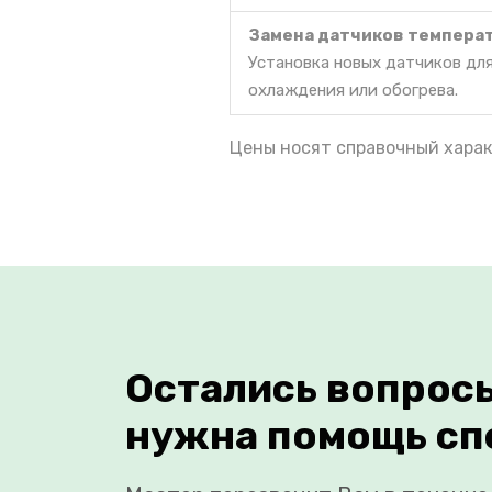
Замена датчиков темпера
Установка новых датчиков дл
охлаждения или обогрева.
Цены носят справочный харак
Остались вопрос
нужна помощь сп