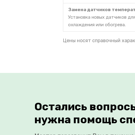
Замена датчиков темпера
Установка новых датчиков дл
охлаждения или обогрева.
Цены носят справочный харак
Остались вопрос
нужна помощь сп