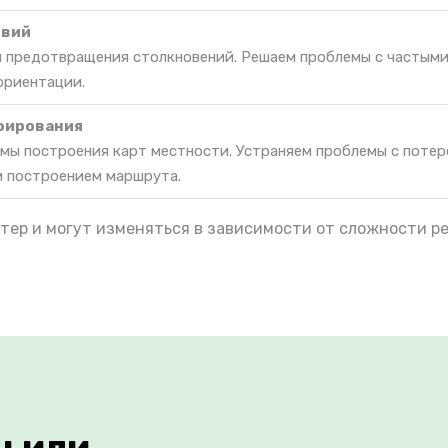
твий
я предотвращения столкновений. Решаем проблемы с частым
ориентации.
фирования
мы построения карт местности. Устраняем проблемы с потер
м построением маршрута.
тер и могут изменяться в зависимости от сложности р
ы или