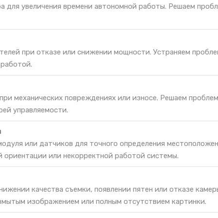
ра для увеличения времени автономной работы. Решаем проб
телей при отказе или снижении мощности. Устраняем пробле
 работой.
 при механических повреждениях или износе. Решаем проблем
рей управляемости.
и
одуля или датчиков для точного определения местоположен
й ориентации или некорректной работой системы.
нижении качества съемки, появлении пятен или отказе камер
змытым изображением или полным отсутствием картинки.