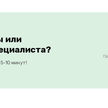
ы или
ециалиста?
Пр
5-10 минут!